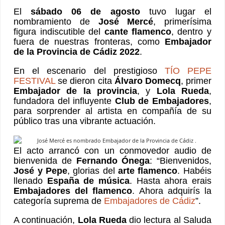
El
sábado 06 de agosto
tuvo lugar el
nombramiento de
José Mercé
, primerísima
figura indiscutible del
cante flamenco
, dentro y
fuera de nuestras fronteras, como
Embajador
de la Provincia de Cádiz 2022
.
En el escenario del prestigioso
TÍO PEPE
FESTIVAL
se dieron cita
Álvaro Domecq
, primer
Embajador de la provincia
, y
Lola Rueda
,
fundadora del influyente
Club de Embajadores
,
para sorprender al artista en compañía de su
público tras una vibrante actuación.
El acto arrancó con un conmovedor audio de
bienvenida de
Fernando Ónega
: “Bienvenidos,
José y Pepe
, glorias del
arte flamenco
. Habéis
llenado
España de música
. Hasta ahora erais
Embajadores del flamenco
. Ahora adquirís la
categoría suprema de
Embajadores de Cádiz
”.
A continuación,
Lola Rueda
dio lectura al Saluda