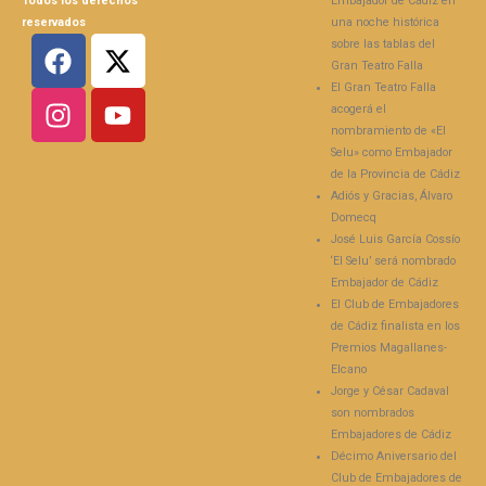
Todos los derechos
Embajador de Cádiz en
reservados
una noche histórica
sobre las tablas del
Gran Teatro Falla
El Gran Teatro Falla
acogerá el
nombramiento de «El
Selu» como Embajador
de la Provincia de Cádiz
Adiós y Gracias, Álvaro
Domecq
José Luis García Cossío
‘El Selu’ será nombrado
Embajador de Cádiz
El Club de Embajadores
de Cádiz finalista en los
Premios Magallanes-
Elcano
Jorge y César Cadaval
son nombrados
Embajadores de Cádiz
Décimo Aniversario del
Club de Embajadores de