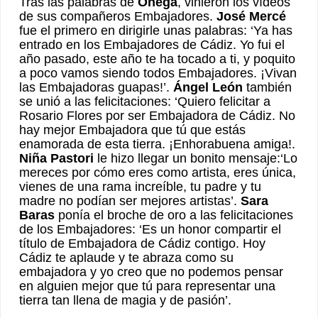
Tras las palabras de
Ónega
, vinieron los vídeos
de sus compañeros Embajadores.
José Mercé
fue el primero en dirigirle unas palabras: ‘Ya has
entrado en los Embajadores de Cádiz. Yo fui el
año pasado, este año te ha tocado a ti, y poquito
a poco vamos siendo todos Embajadores. ¡Vivan
las Embajadoras guapas!’.
Ángel León
también
se unió a las felicitaciones: ‘Quiero felicitar a
Rosario Flores por ser Embajadora de Cádiz. No
hay mejor Embajadora que tú que estás
enamorada de esta tierra. ¡Enhorabuena amiga!.
Niña Pastori
le hizo llegar un bonito mensaje:‘Lo
mereces por cómo eres como artista, eres única,
vienes de una rama increíble, tu padre y tu
madre no podían ser mejores artistas’.
Sara
Baras
ponía el broche de oro a las felicitaciones
de los Embajadores: ‘Es un honor compartir el
título de Embajadora de Cádiz contigo. Hoy
Cádiz te aplaude y te abraza como su
embajadora y yo creo que no podemos pensar
en alguien mejor que tú para representar una
tierra tan llena de magia y de pasión’.