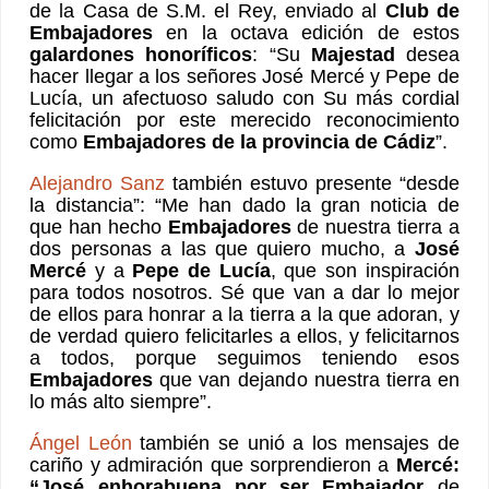
de la Casa de S.M. el Rey, enviado al
Club de
Embajadores
en la octava edición de estos
galardones honoríficos
: “Su
Majestad
desea
hacer llegar a los señores José Mercé y Pepe de
Lucía, un afectuoso saludo con Su más cordial
felicitación por este merecido reconocimiento
como
Embajadores de la provincia de Cádiz
”.
Alejandro Sanz
también estuvo presente “desde
la distancia”: “Me han dado la gran noticia de
que han hecho
Embajadores
de nuestra tierra a
dos personas a las que quiero mucho, a
José
Mercé
y a
Pepe de Lucía
, que son inspiración
para todos nosotros. Sé que van a dar lo mejor
de ellos para honrar a la tierra a la que adoran, y
de verdad quiero felicitarles a ellos, y felicitarnos
a todos, porque seguimos teniendo esos
Embajadores
que van dejando nuestra tierra en
lo más alto siempre”.
Ángel León
también se unió a los mensajes de
cariño y admiración que sorprendieron a
Mercé:
“José enhorabuena por ser Embajador
de