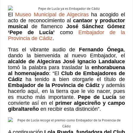
El
Museo Municipal de Algeciras
ha acogido el
acto de reconocimiento al
cantaor y productor
musical
de flamenco
José Sánchez Gómez
‘Pepe de Lucía’
como
Embajador de la
Provincia de Cádiz
.
Tras el vibrante audio de
Fernando Ónega
,
dando la bienvenida al nuevo Embajador, el
alcalde de Algeciras José Ignacio Landaluce
tomó la palabra para trasladar la
enhorabuena
al homenajeado
: “El
Club de Embajadores de
Cádiz
ha tenido a bien otorgarle el título de
Embajador de la Provincia de Cádiz
y además
hacerlo aquí, en la tierra que le vio nacer, pues
es mucho más importante.
Pepe de Lucía
se
convierte así en el
primer algecireño y campo
gibraltareño
en recibir esta distinción”.
A continuación
Lola Rueda
,
fundadora del Club