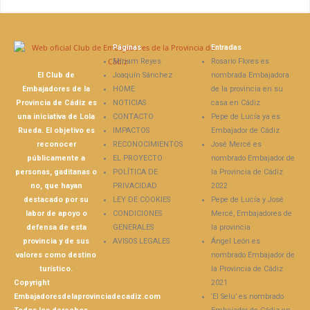
Páginas
Entradas
Míriam Reyes
Rosario Flores es
El Club de
Joaquín Sánchez
nombrada Embajadora
Embajadores de la
HOME
de la provincia en su
Provincia de Cádiz es
NOTICIAS
casa en Cádiz
una iniciativa de Lola
CONTACTO
Pepe de Lucía ya es
Rueda. El objetivo es
IMPACTOS
Embajador de Cádiz
reconocer
RECONOCIMIENTOS
José Mercé es
públicamente a
EL PROYECTO
nombrado Embajador de
personas, gaditanas o
POLÍTICA DE
la Provincia de Cádiz
no, que hayan
PRIVACIDAD
2022
destacado por su
LEY DE COOKIES
Pepe de Lucía y José
labor de apoyo o
CONDICIONES
Mercé, Embajadores de
defensa de esta
GENERALES
la provincia
provincia y de sus
AVISOS LEGALES
Ángel León es
valores como destino
nombrado Embajador de
turístico.
la Provincia de Cádiz
Copyright
2021
Embajadoresdelaprovinciadecadiz.com
‘El Selu’ es nombrado