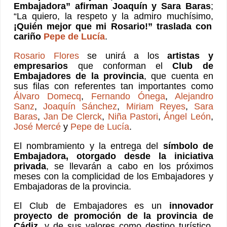
Embajadora” afirman Joaquín y Sara Baras
;
“La quiero, la respeto y la admiro muchísimo,
¡Quién mejor que mi Rosario!” traslada con
cariño
Pepe de Lucía
.
Rosario Flores
se unirá a los
artistas y
empresarios
que conforman el
Club de
Embajadores de la provincia
, que cuenta en
sus filas con referentes tan importantes como
Álvaro Domecq
,
Fernando Ónega
,
Alejandro
Sanz
,
Joaquín Sánchez
,
Miriam Reyes
,
Sara
Baras
,
Jan De Clerck
,
Niña Pastori
,
Ángel León
,
José Mercé
y
Pepe de Lucía
.
El nombramiento y la entrega del
símbolo de
Embajadora, otorgado desde la iniciativa
privada
, se llevarán a cabo en los próximos
meses con la complicidad de los Embajadores y
Embajadoras de la provincia.
El Club de Embajadores es un
innovador
proyecto de promoción de la provincia de
Cádiz
, y de sus valores como destino turístico,