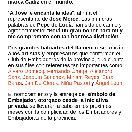
marca Cádiz en el mundo
.
“
A José le encanta la idea
”, afirma el
representante de
José Mercé
. Las primeras
palabras de
Pepe de Lucía
han sido de cariño y
agradecimiento: “
Será un gran honor para mi y
me comprometo con tan honrosa distinción
”.
Dos
grandes baluartes del flamenco se unirán
a los artistas y empresarios
que conforman el
Club de Embajadores de la provincia, que cuenta
en sus filas con referentes tan importantes como
Álvaro Domecq
,
Fernando Ónega
,
Alejandro
Sanz
,
Joaquín Sánchez
,
Miriam Reyes
,
Sara
Baras
,
Jan De Clerck
,
Niña Pastori
y
Ángel León
.
El nombramiento y la entrega del
símbolo de
Embajador, otorgado desde la iniciativa
privada
, se llevarán a cabo en los próximos
meses con la complicidad de los Embajadores y
Embajadoras de la provincia.