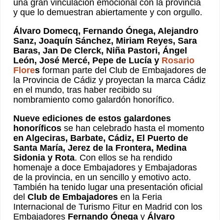
una gran vinculación emocional con la provincia
y que lo demuestran abiertamente y con orgullo.
Álvaro Domecq, Fernando Ónega, Alejandro
Sanz, Joaquín Sánchez, Miriam Reyes, Sara
Baras, Jan De Clerck, Niña Pastori, Ángel
León, José Mercé, Pepe de Lucía y
Rosario
Flore
s
forman parte del Club de Embajadores de
la Provincia de Cádiz y proyectan la marca Cádiz
en el mundo, tras haber recibido su
nombramiento como galardón honorífico.
Nueve ediciones de estos galardones
honoríficos
se han celebrado hasta el momento
en Algeciras, Barbate, Cádiz, El Puerto de
Santa María, Jerez de la Frontera, Medina
Sidonia y Rota
. Con ellos se ha rendido
homenaje a doce Embajadores y Embajadoras
de la provincia, en un sencillo y emotivo acto.
También ha tenido lugar una presentación oficial
del
Club de Embajadores
en la Feria
Internacional de Turismo Fitur en Madrid con los
Embajadores
Fernando Ónega
y
Álvaro