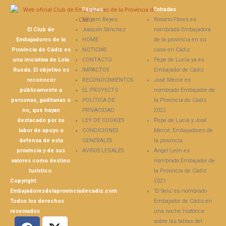
Páginas
Entradas
Míriam Reyes
Rosario Flores es
El Club de
Joaquín Sánchez
nombrada Embajadora
Embajadores de la
HOME
de la provincia en su
Provincia de Cádiz es
NOTICIAS
casa en Cádiz
una iniciativa de Lola
CONTACTO
Pepe de Lucía ya es
Rueda. El objetivo es
IMPACTOS
Embajador de Cádiz
reconocer
RECONOCIMIENTOS
José Mercé es
públicamente a
EL PROYECTO
nombrado Embajador de
personas, gaditanas o
POLÍTICA DE
la Provincia de Cádiz
no, que hayan
PRIVACIDAD
2022
destacado por su
LEY DE COOKIES
Pepe de Lucía y José
labor de apoyo o
CONDICIONES
Mercé, Embajadores de
defensa de esta
GENERALES
la provincia
provincia y de sus
AVISOS LEGALES
Ángel León es
valores como destino
nombrado Embajador de
turístico.
la Provincia de Cádiz
Copyright
2021
Embajadoresdelaprovinciadecadiz.com
‘El Selu’ es nombrado
Todos los derechos
Embajador de Cádiz en
reservados
una noche histórica
sobre las tablas del