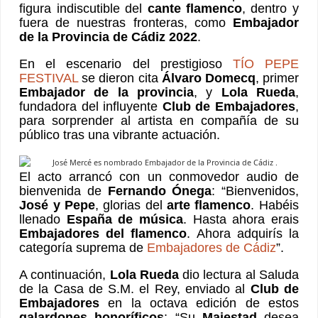
figura indiscutible del
cante flamenco
, dentro y
fuera de nuestras fronteras, como
Embajador
de la Provincia de Cádiz 2022
.
En el escenario del prestigioso
TÍO PEPE
FESTIVAL
se dieron cita
Álvaro Domecq
, primer
Embajador de la provincia
, y
Lola Rueda
,
fundadora del influyente
Club de Embajadores
,
para sorprender al artista en compañía de su
público tras una vibrante actuación.
El acto arrancó con un conmovedor audio de
bienvenida de
Fernando Ónega
: “Bienvenidos,
José y Pepe
, glorias del
arte flamenco
. Habéis
llenado
España de música
. Hasta ahora erais
Embajadores del flamenco
. Ahora adquirís la
categoría suprema de
Embajadores de Cádiz
”.
A continuación,
Lola Rueda
dio lectura al Saluda
de la Casa de S.M. el Rey, enviado al
Club de
Embajadores
en la octava edición de estos
galardones honoríficos
: “Su
Majestad
desea