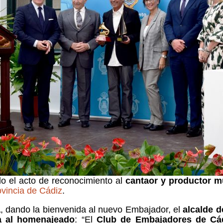
o el acto de reconocimiento al
cantaor y productor m
vincia de Cádiz
.
a
, dando la bienvenida al nuevo Embajador, el
alcalde d
 al homenajeado
: “El
Club de Embajadores de Cá