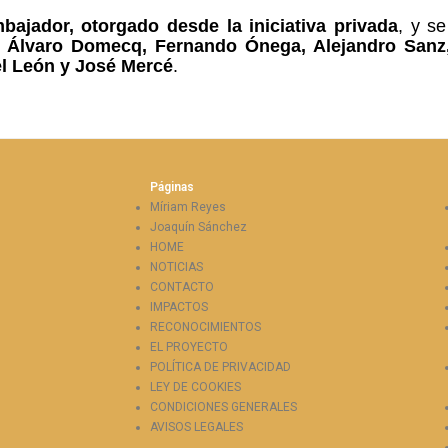
ajador, otorgado desde la iniciativa privada
, y se
:
Álvaro Domecq, Fernando Ónega, Alejandro Sanz
el León y José Mercé
.
Páginas
Míriam Reyes
Joaquín Sánchez
HOME
NOTICIAS
CONTACTO
IMPACTOS
RECONOCIMIENTOS
EL PROYECTO
POLÍTICA DE PRIVACIDAD
LEY DE COOKIES
CONDICIONES GENERALES
AVISOS LEGALES