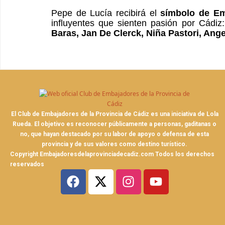
Pepe de Lucía recibirá el
símbolo de Emb
influyentes que sienten pasión por Cádiz
Baras, Jan De Clerck, Niña Pastori, Ang
El Club de Embajadores de la Provincia de Cádiz es una iniciativa de Lola
Rueda. El objetivo es reconocer públicamente a personas, gaditanas o
no, que hayan destacado por su labor de apoyo o defensa de esta
provincia y de sus valores como destino turístico.
Copyright Embajadoresdelaprovinciadecadiz.com Todos los derechos
reservados