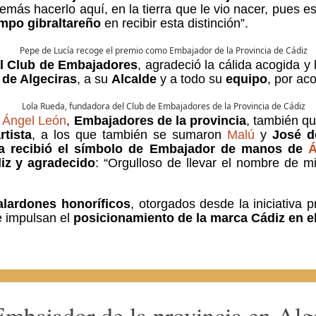
emás hacerlo aquí, en la tierra que le vio nacer, pues
ampo gibraltareño
en recibir esta distinción”.
l Club de Embajadores
, agradeció la cálida acogida y 
 de Algeciras
, a su
Alcalde
y a todo su
equipo
, por aco
Ángel León
,
Embajadores de la provincia
, también qu
rtista
, a los que también se sumaron
Malú
y
José d
a recibió el símbolo de Embajador de manos de
Á
iz y agradecido
: “Orgulloso de llevar el nombre de m
alardones honoríficos
, otorgados desde la iniciativa
 impulsan el
posicionamiento de la marca Cádiz en 
mbajador de la provincia en Alg