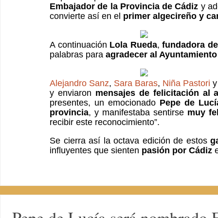
Embajador de la Provincia de Cádiz
y ad
convierte así en el
primer algecireño y c
A continuación
Lola Rueda
,
fundadora de
palabras para
agradecer al Ayuntamiento
Alejandro Sanz
,
Sara Baras
,
Niña Pastori
y
y enviaron
mensajes de felicitación al a
presentes, un emocionado
Pepe de Lucí
provincia
, y manifestaba sentirse
muy fel
recibir este reconocimiento”.
Se cierra así la octava edición de estos
g
influyentes que sienten
pasión por Cádiz
e
Pepe de Lucía será nombrado E