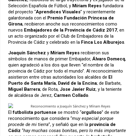
Selección Española de Fútbol, y
Míriam Reyes
fundadora
del proyecto “
Aprendices Visuales
” y recientemente
galardonada con el
Premio Fundación Princesa de
Girona
, recibieron anoche sus reconocimientos como
nuevos
Embajadores de la Provincia de Cádiz 2017
, en
un acto organizado por el Club de Embajadores de la
Provincia de Cádiz y celebrado en la
Finca Los Alburejos
.
Joaquín Sánchez
y
Míriam Reyes
recibieron sus
símbolos de manos de primer Embajador,
Álvaro Domecq
,
quien agradeció a los dos que lleven “el nombre de la
provincia de Cádiz por todo el mundo”. Al reconocimiento
asistieron entre otras autoridades los alcaldes de
El
Puerto de Santa María
,
David de la Encina
; de Barbate,
Miguel Barrera
; de Rota,
Jose Javier Ruiz
, y la teniente
de alcaldesa de Jerez,
Carmen Collado
.
El
futbolista portuense
se mostró “
orgulloso
” de este
reconocimiento que considera “
muy especial porque
procede de mi tierra
”, y señaló que en la
provincia de
Cádiz
“
hay muchas cosas bonitas, pero lo más importante