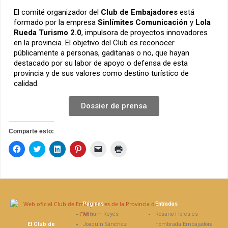
El comité organizador del
Club de Embajadores
está
formado por la empresa
Sinlímites Comunicación
y
Lola
Rueda Turismo 2.0
, impulsora de proyectos innovadores
en la provincia. El objetivo del Club es reconocer
públicamente a personas, gaditanas o no, que hayan
destacado por su labor de apoyo o defensa de esta
provincia y de sus valores como destino turístico de
calidad.
Dossier de prensa
Comparte esto:
H
H
H
H
H
H
a
a
a
a
a
a
z
z
z
z
z
z
c
c
c
c
c
c
l
l
l
l
l
l
i
i
i
i
i
i
c
c
c
c
c
c
p
p
p
p
p
p
a
a
a
a
a
a
Páginas
Entradas
r
r
r
r
r
r
a
a
a
a
a
a
Míriam Reyes
Rosario Flores es
c
c
c
c
e
i
El Club de
Joaquín Sánchez
nombrada Embajadora
o
o
o
o
n
m