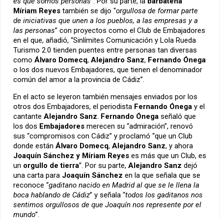
es que somos personas
”. Por su parte, la
barbateña
Míriam Reyes
también se dijo “
orgullosa de formar parte
de iniciativas que unen a los pueblos, a las empresas y a
las personas
” con proyectos como el Club de Embajadores
en el que, añadió, “Sinlímites Comunicación y Lola Rueda
Turismo 2.0 tienden puentes entre personas tan diversas
como
Álvaro Domecq
,
Alejandro Sanz
,
Fernando Ónega
o los dos nuevos Embajadores, que tienen el denominador
común del amor a la provincia de Cádiz”.
En el acto se leyeron también mensajes enviados por los
otros dos Embajadores, el periodista
Fernando Ónega
y el
cantante
Alejandro Sanz
.
Fernando Ónega
señaló que
los dos
Embajadores
merecen su “admiración”, renovó
sus “compromisos con Cádiz” y proclamó “que un Club
donde están
Álvaro Domecq
,
Alejandro Sanz
, y ahora
Joaquín Sánchez y Míriam Reyes
es más que un Club, es
un
orgullo de tierra
”. Por su parte,
Alejandro Sanz
dejó
una carta para
Joaquín Sánchez
en la que señala que se
reconoce “
gaditano nacido en Madrid al que se le llena la
boca hablando de Cádiz
” y señala “
todos los gaditanos nos
sentimos orgullosos de que Joaquín nos represente por el
mundo
”.