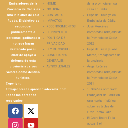
m
m
m
m
v
p
Embajadores de la
HOME
de la provincia en su
p
p
p
p
i
r
Provincia de Cádiz es
NOTICIAS
casa en Cádiz
a
a
a
a
a
i
r
r
r
r
r
m
una iniciativa de Lola
CONTACTO
Pepe de Lucía ya es
t
t
t
t
u
i
Rueda. El objetivo es
IMPACTOS
Embajador de Cádiz
i
i
i
i
n
r
r
r
r
r
e
(
reconocer
RECONOCIMIENTOS
José Mercé es
e
e
e
e
n
S
públicamente a
EL PROYECTO
nombrado Embajador de
n
n
n
n
l
e
F
T
L
P
a
a
personas, gaditanas o
POLÍTICA DE
la Provincia de Cádiz
a
w
i
i
c
b
c
i
n
n
e
r
no, que hayan
PRIVACIDAD
2022
e
t
k
t
p
e
destacado por su
LEY DE COOKIES
Pepe de Lucía y José
b
t
e
e
o
e
o
e
d
r
r
n
labor de apoyo o
CONDICIONES
Mercé, Embajadores de
o
r
I
e
c
u
defensa de esta
GENERALES
la provincia
k
(
n
s
o
n
(
S
(
t
r
a
provincia y de sus
AVISOS LEGALES
Ángel León es
S
e
S
(
r
v
valores como destino
nombrado Embajador de
e
a
e
S
e
e
a
b
a
e
o
n
turístico.
la Provincia de Cádiz
b
r
b
a
e
t
Copyright
2021
r
e
r
b
l
a
e
e
e
r
e
n
Embajadoresdelaprovinciadecadiz.com
‘El Selu’ es nombrado
e
n
e
e
c
a
Todos los derechos
Embajador de Cádiz en
n
u
n
e
t
n
u
n
u
n
r
u
reservados
una noche histórica
n
a
n
u
ó
e
sobre las tablas del
a
v
a
n
n
v
v
e
v
a
i
a
Gran Teatro Falla
e
n
e
v
c
)
n
t
n
e
o
El Gran Teatro Falla
t
a
t
n
a
acogerá el
a
n
a
t
u