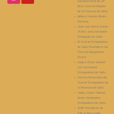
n
a
n
a
n
nombramiento de «El
a
n
a
n
a
Selu» como Embajador
n
u
n
a
m
u
e
u
n
i
de la Provincia de Cádiz
e
v
e
u
g
Adiós y Gracias, Álvaro
v
a
v
e
o
a
)
a
v
(
Domecq
)
)
a
S
José Luis García Cossío
)
e
a
‘El Selu’ será nombrado
b
Embajador de Cádiz
r
e
El Club de Embajadores
e
de Cádiz finalista en los
n
u
Premios Magallanes-
n
a
Elcano
v
Jorge y César Cadaval
e
n
son nombrados
t
Embajadores de Cádiz
a
n
Décimo Aniversario del
a
Club de Embajadores de
n
u
la Provincia de Cádiz
e
Jorge y César Cadaval
v
a
serán nombrados
)
Embajadores de Cádiz
#28F Felicitación de
S.M. el Rey a José