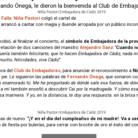
ando Ónega, le dieron la bienvenida al Club de Embaja
 Falla
.
Niña Pastori
colgó el cartel de
arrancó a cantar con magia y duende arropada por un público incondici
bió, al finalizar el concierto, el
símbolo de Embajadora de la prov
pretación de dos canciones del maestro
Alejandro Sanz
“
Cuando n
uería también felicitarte, que te hacen Embajadora de Cádiz, nada 
mucho, felicidades, viva Cádiz
”.
ora del
Club de Embajadores
, para anunciar el reconocimiento a
Ni
 pie. Le siguieron las palabras de
Fernando Ónega
, que sonaron co
has enamorado tú. Me he preguntado de dónde sale esa fuerza, de dó
 a mí también enseñó a descubrir Cai por la madrugada. Y cómo esa
isa marinera. Y yo, en la distancia, te doy una respuesta: en la bris
cias de nuevo:
“¡Y en el día del
cumpleaños de mi madre!. Va a ser 
n de fiesta por bulerías, para cerrar con broche de oro el éxito del c