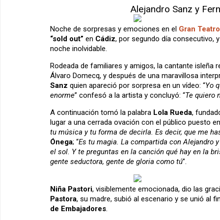
Alejandro Sanz y Fern
Noche de sorpresas y emociones en el
Gran Teatro
“sold out”
en
Cádiz
, por segundo día consecutivo, y 
noche inolvidable.
Rodeada de familiares y amigos, la cantante isleña reci
Álvaro Domecq, y después de una maravillosa inter
Sanz
quien apareció por sorpresa en un vídeo: “
Yo q
enorme
” confesó a la artista y concluyó: “
Te quiero 
A continuación tomó la palabra
Lola Rueda
, fundad
lugar a una cerrada ovación con el público puesto en
tu música y tu forma de decirla. Es decir, que me 
Ónega
; “
Es tu magia. La compartida con Alejandro y
el sol. Y te preguntas en la canción qué hay en la br
gente seductora, gente de gloria como tú
”.
Niña Pastori
, visiblemente emocionada, dio las gra
Pastora
, su madre, subió al escenario y se unió al fi
de Embajadores
.