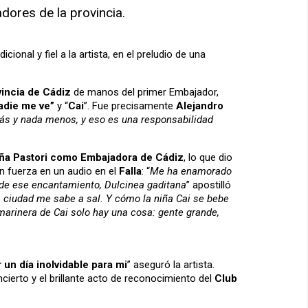
dores de la provincia.
onal y fiel a la artista, en el preludio de una
incia de Cádiz
de manos del primer Embajador,
adie me ve”
y “
Cai
”. Fue precisamente
Alejandro
más y nada menos, y eso es una responsabilidad
ña Pastori como Embajadora de Cádiz
, lo que dio
n fuerza en un audio en el
Falla
: “
Me ha enamorado
nde ese encantamiento, Dulcinea gaditana
” apostilló
 ciudad me sabe a sal. Y cómo la niña Cai se bebe
a marinera de Cai solo hay una cosa: gente grande,
un día inolvidable para mi
” aseguró la artista.
oncierto y el brillante acto de reconocimiento del
Club