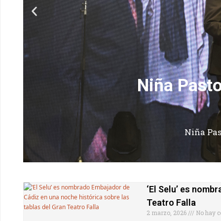
Niña Pasto
Niña Pas
‘El Selu’ es nombr
Teatro Falla
2 marzo, 2026
No hay c