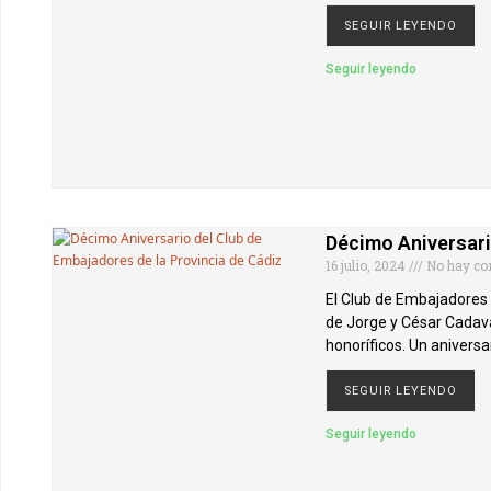
SEGUIR LEYENDO
Seguir leyendo
Décimo Aniversari
16 julio, 2024
No hay co
El Club de Embajadores d
de Jorge y César Cadava
honoríficos. Un anivers
SEGUIR LEYENDO
Seguir leyendo