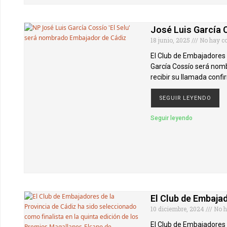
José Luis García 
18 junio, 2025
No hay c
El Club de Embajadores 
García Cossío será nomb
recibir su llamada conf
SEGUIR LEYENDO
Seguir leyendo
El Club de Embaja
10 diciembre, 2024
No h
El Club de Embajadores d