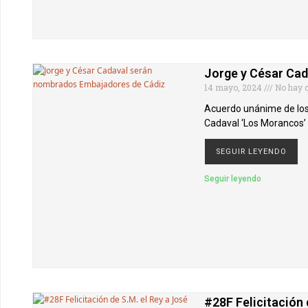
Jorge y César Ca
14 mayo, 2024
No hay 
Acuerdo unánime de los
Cadaval ‘Los Morancos’
SEGUIR LEYENDO
Seguir leyendo
#28F Felicitación