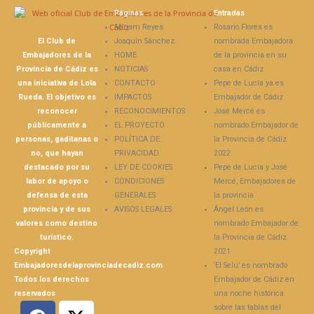
Páginas
Entradas
Míriam Reyes
Rosario Flores es
El Club de
Joaquín Sánchez
nombrada Embajadora
Embajadores de la
HOME
de la provincia en su
Provincia de Cádiz es
NOTICIAS
casa en Cádiz
una iniciativa de Lola
CONTACTO
Pepe de Lucía ya es
Rueda. El objetivo es
IMPACTOS
Embajador de Cádiz
reconocer
RECONOCIMIENTOS
José Mercé es
públicamente a
EL PROYECTO
nombrado Embajador de
personas, gaditanas o
POLÍTICA DE
la Provincia de Cádiz
no, que hayan
PRIVACIDAD
2022
destacado por su
LEY DE COOKIES
Pepe de Lucía y José
labor de apoyo o
CONDICIONES
Mercé, Embajadores de
defensa de esta
GENERALES
la provincia
provincia y de sus
AVISOS LEGALES
Ángel León es
valores como destino
nombrado Embajador de
turístico.
la Provincia de Cádiz
Copyright
2021
Embajadoresdelaprovinciadecadiz.com
‘El Selu’ es nombrado
Todos los derechos
Embajador de Cádiz en
reservados
una noche histórica
sobre las tablas del