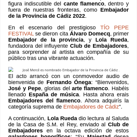
figura indiscutible del
cante flamenco
, dentro y
fuera de nuestras fronteras, como
Embajador
de la Provincia de Cádiz 2022
.
En el escenario del prestigioso
TÍO PEPE
FESTIVAL
se dieron cita
Álvaro Domecq
, primer
Embajador de la provincia
, y
Lola Rueda
,
fundadora del influyente
Club de Embajadores
,
para sorprender al artista en compañía de su
público tras una vibrante actuación.
El acto arrancó con un conmovedor audio de
bienvenida de
Fernando Ónega
: “Bienvenidos,
José y Pepe
, glorias del
arte flamenco
. Habéis
llenado
España de música
. Hasta ahora erais
Embajadores del flamenco
. Ahora adquirís la
categoría suprema de
Embajadores de Cádiz
”.
A continuación,
Lola Rueda
dio lectura al Saluda
de la Casa de S.M. el Rey, enviado al
Club de
Embajadores
en la octava edición de estos
galardones honoríficos
: “Su
Majestad
desea