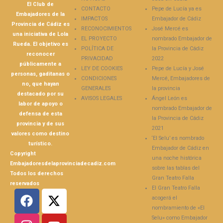
El Club de
CONTACTO
Pepe de Lucía ya es
Embajadores de la
IMPACTOS
Embajador de Cádiz
Provincia de Cádiz es
RECONOCIMIENTOS
José Mercé es
una iniciativa de Lola
EL PROYECTO
nombrado Embajador de
Rueda. El objetivo es
POLÍTICA DE
la Provincia de Cádiz
reconocer
PRIVACIDAD
2022
públicamente a
LEY DE COOKIES
Pepe de Lucía y José
personas, gaditanas o
CONDICIONES
Mercé, Embajadores de
no, que hayan
GENERALES
la provincia
destacado por su
AVISOS LEGALES
Ángel León es
labor de apoyo o
nombrado Embajador de
defensa de esta
la Provincia de Cádiz
provincia y de sus
2021
valores como destino
‘El Selu’ es nombrado
turístico.
Embajador de Cádiz en
Copyright
una noche histórica
Embajadoresdelaprovinciadecadiz.com
sobre las tablas del
Todos los derechos
Gran Teatro Falla
reservados
El Gran Teatro Falla
acogerá el
nombramiento de «El
Selu» como Embajador